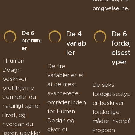
omgivelserne.
De 6
De 4
De 6
profillinj
variab
fordøj
er
ler
elsest
I Human
yper
De fire
Design
variabler er et
beskriver
af de mest
De seks
profillinjerne
avancerede
fordøjelsestyp
den rolle, du
områder inden
er beskriver
naturligt spiller
for Human
forskellige
i livet, og
Design og
måder, hvorpå
hvordan du
giver et
kroppen
lærer, udvikler