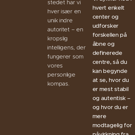
stedet har vi
hvert enkelt
hver især en
center og
unik indre
udforsker
autoritet – en
forskellen på
kropslig
åbne og
intelligens, der
definerede
fungerer som
centre, så du
vores
kan begynde
personlige
at se, hvor du
kompas.
er mest stabil
og autentisk –
og hvor du er
mere
modtagelig for
påvirkning fra