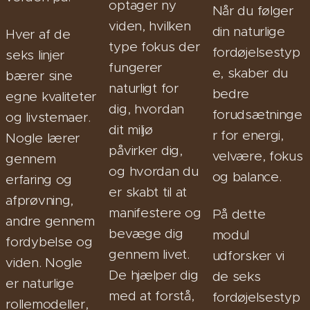
optager ny
Når du følger
viden, hvilken
din naturlige
Hver af de
type fokus der
fordøjelsestyp
seks linjer
fungerer
e, skaber du
bærer sine
naturligt for
bedre
egne kvaliteter
dig, hvordan
forudsætninge
og livstemaer.
dit miljø
r for energi,
Nogle lærer
påvirker dig,
velvære, fokus
gennem
og hvordan du
og balance.
erfaring og
er skabt til at
afprøvning,
manifestere og
På dette
andre gennem
bevæge dig
modul
fordybelse og
gennem livet.
udforsker vi
viden. Nogle
De hjælper dig
de seks
er naturlige
med at forstå,
fordøjelsestyp
rollemodeller,