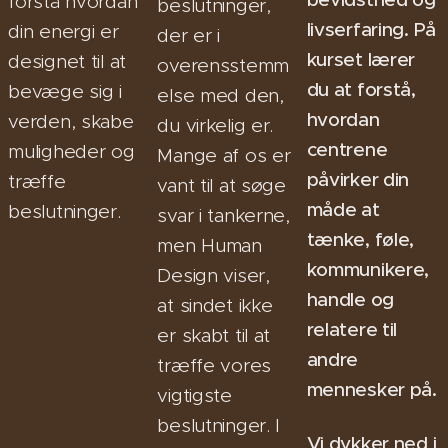
forstå hvordan
beslutninger,
livserfaring. På
din energi er
der er i
kurset lærer
designet til at
overensstemm
du at forstå,
bevæge sig i
else med den,
hvordan
verden, skabe
du virkelig er.
centrene
muligheder og
Mange af os er
påvirker din
træffe
vant til at søge
måde at
beslutninger.
svar i tankerne,
tænke, føle,
men Human
kommunikere,
Design viser,
handle og
at sindet ikke
relatere til
er skabt til at
andre
træffe vores
mennesker på.
vigtigste
beslutninger. I
Vi dykker ned i