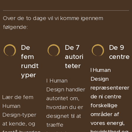
Over de to dage vil vi komme igennem
følgende:
De
De 7
De 9
fem
autori
centre
rundt
teter
I Human
yper
Design
I Human
repræsenterer
Design handler
de ni centre
Lær de fem
autoritet om,
forskellige
Human
hvordan du er
områder af
Design-typer
designet til at
vores energi,
at kende, og
træffe
bevidsthed og